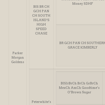
l
Money SDHF
BIS BR CH
l
GCH PAN
CH SOUTH
 al
ISLAND’S
l
HIGH
SPEED
l
CHASE
l
BR GCH PAN CH SOUTHER
GRACE KIMBERLY
l
Parker
l
Morgan
Goldens
l
l
l
BISJrBrCh BrCh GrBrCh
MexCh AmCh Goodtime’s
l
O’Brown Sugar
l
Peterwhite’s
 bayan