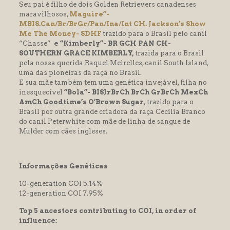
Seu pai é filho de dois Golden Retrievers canadenses
maravilhosos,
Maguire”-
l
MBIS.Can/Br/BrGr/Pan/Ina/Int CH. Jackson’s Show
l
Me The Money- SDHF
trazido para o Brasil pelo canil
“Chasse”
e “Kimberly”- BR GCH PAN CH-
l
SOUTHERN GRACE KIMBERLY,
trazida para o Brasil
pela nossa querida Raquel Meirelles, canil South Island,
l
uma das pioneiras da raça no Brasil.
E sua mãe também tem uma genética invejável, filha no
l
inesquecível
“Bola”-
BISJrBrCh BrCh GrBrCh MexCh
AmCh Goodtime’s O’Brown Sugar,
trazido para o
l
Brasil por outra grande criadora da raça Cecília Branco
l
do canil Peterwhite com mãe de linha de sangue de
Mulder com cães ingleses.
l
l
Informações Genéticas
l
10-generation COI 5.14%
l
12-generation COI 7.95%
l
Top 5 ancestors contributing to COI, in order of
influence:
l