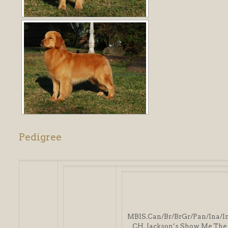
l
l
l
l
l
l
l
Pedigree
l
l
l
l
l
MBIS.Can/Br/BrGr/Pan/Ina/I
CH. Jackson’s Show Me The