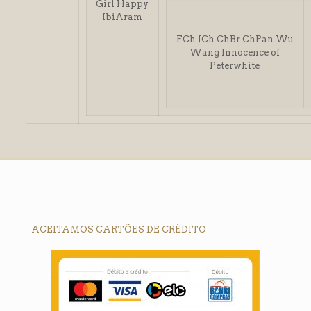
Girl Happy
IbiAram
FCh JCh ChBr ChPan Wu
l
Wang Innocence of
Peterwhite
l
ACEITAMOS CARTÕES DE CRÉDITO
mp3 downloader