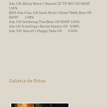
Am. CH. Misty Morn’s Sunset CD TD WC OS SDHF
l
1.36%
BISS Am./Can. CH Gold-Rush’s Great Teddy Bear OS
l
SDHF 1.08%
Am. CH Goldwing True Bear OS SDHF 1.06%
l
Am CH Asterling’s Buster Keaton OS 0.58%
l
Am. CH. Sunset’s Happy Duke OS 0.50%
l
l
Galeria de Fotos
l
l
l