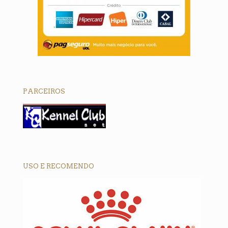
m
PARCEIROS
et giriş
t
USO E RECOMENDO