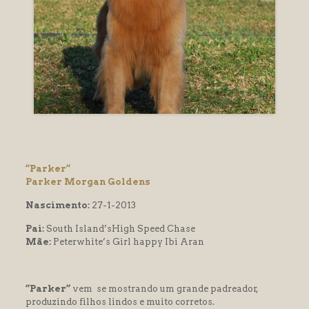
l
l
l
l
l
l
l
l
“Parker”
Parker Morgan Goldens
l
Nascimento:
27-1-2013
 al
Pai:
South Island’sHigh Speed Chase
 al
Mãe:
Peterwhite’s Girl happy Ibi Aran
l
l
“Parker”
vem se mostrando um grande padreador,
produzindo filhos lindos e muito corretos.
l