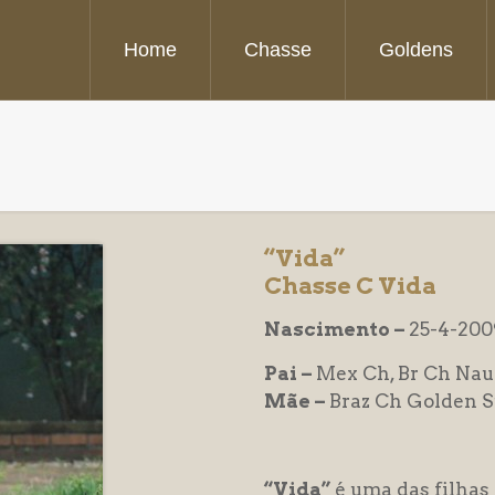
Home
Chasse
Goldens
“Vida”
Chasse C Vida
Nascimento –
25-4-200
Pai –
Mex Ch, Br Ch Nauti
Mãe –
Braz Ch Golden S
“Vida”
é uma das filhas