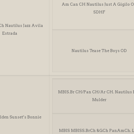
Am Can CH Nautilus Just A Gigilo 
SDHF
Ch Nautilus Jazz Avila
Estrada
Nautilus Tease The Boys OD
MBIS.Br CH/Pan CH/Ar CH. Nautilus 
Mulder
lden Sunset’s Bonnie
MBIS MBISS.BrCh &GCh PanAmCh. 