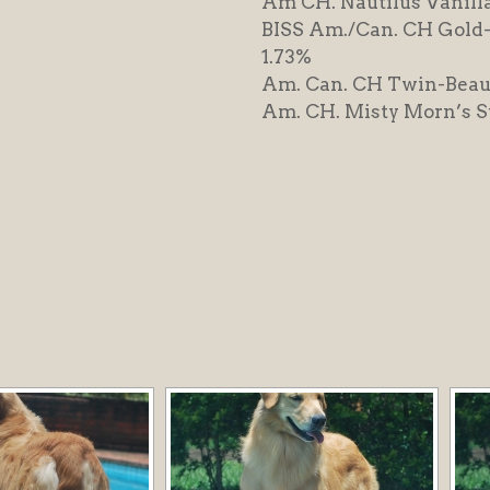
Am CH. Nautilus Vanilla
BISS Am./Can. CH Gol
1.73%
Am. Can. CH Twin-Beau
Am. CH. Misty Morn’s 