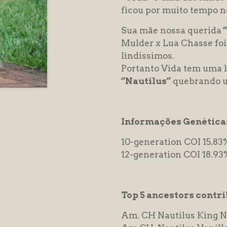
ficou por muito tempo no
Sua mãe nossa querida
Mulder x Lua Chasse fo
lindíssimos.
Portanto Vida tem uma 
“Nautilus”
quebrando u
Informações Genética
10-generation COI 15.83
12-generation COI 18.93
Top 5 ancestors contrib
Am. CH Nautilus King