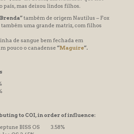
 país, mas deixou lindos filhos.
“Brenda”
também de origem Nautilus – Fox
i também uma grande matriz, com filhos
linha de sangue bem fechada em
m pouco o canadense
“
Maguire
”.
s
%
%
uting to COI, in order of influence:
 Neptune BISS OS 3.58%