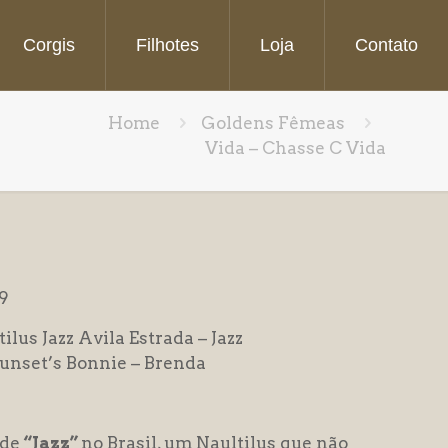
Corgis
Filhotes
Loja
Contato
Home
Goldens Fêmeas
Vida – Chasse C Vida
9
lus Jazz Avila Estrada – Jazz
unset’s Bonnie – Brenda
 de
“Jazz”
no Brasil, um Naultilus que não