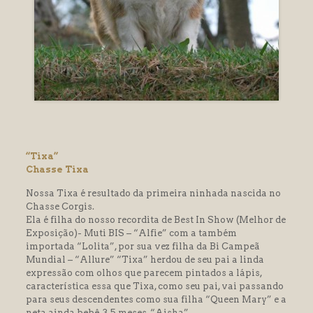
k panel
k panel
k panel
k panel
k panel
k panel
k panel
“Tixa”
k panel
Chasse Tixa
k panel
Nossa Tixa é resultado da primeira ninhada nascida no
Chasse Corgis.
 satın al
Ela é filha do nosso recordita de Best In Show (Melhor de
Exposição)- Muti BIS – “Alfie” com a também
 satın al
importada “Lolita”, por sua vez filha da Bi Campeã
Mundial – “Allure” “Tixa” herdou de seu pai a linda
k panel
expressão com olhos que parecem pintados a lápis,
característica essa que Tixa, como seu pai, vai passando
k panel
para seus descendentes como sua filha “Queen Mary” e a
k panel
neta ainda bebê, 3,5 meses, “Aisha”.