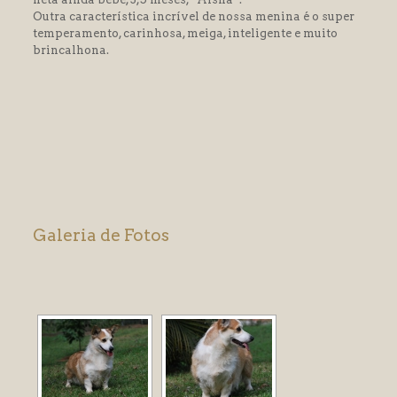
Outra característica incrível de nossa menina é o super
k panel
temperamento, carinhosa, meiga, inteligente e muito
brincalhona.
k panel
k panel
k panel
k panel
k panel
k panel
Galeria de Fotos
k panel
k panel
k panel
k panel
k panel
k panel